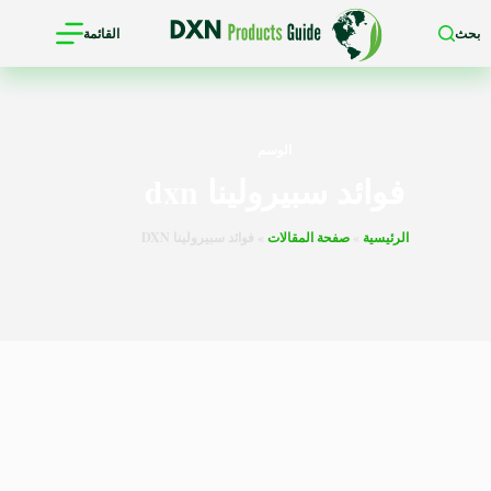
لتجاوز
بحث
القائمة
لى
لمحتوى
الوسم
فوائد سبيرولينا dxn
الرئيسية
»
صفحة المقالات
»
فوائد سبيرولينا DXN