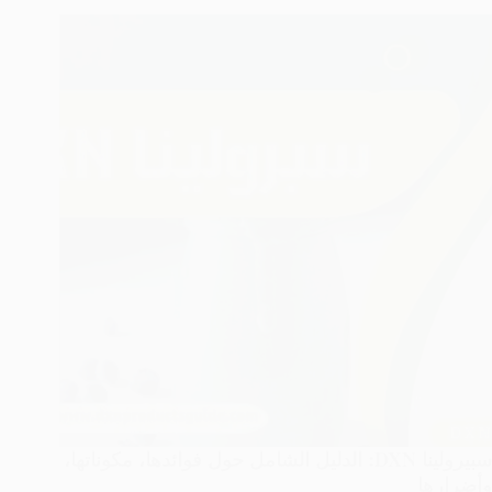
سبيرولينا DXN: الدليل الشامل حول فوائدها، مكوناتها،
وأضرارها