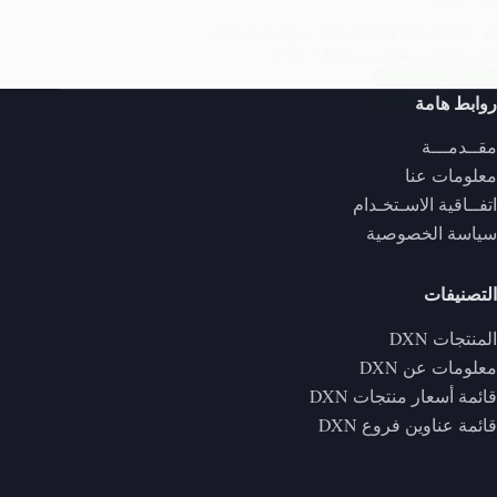
2024-09-16
DXN PRODUCTS GUIDE
منتج عشبي أحادي من DXN
2
اقرأ المزيد ...
سبيرولينا
روابط هامة
DXN:
مقــدمـــة
الدليل
معلومات عنا
الشامل
اتفــاقية الاسـتخـدام
حول
فوائدها،
سياسة الخصوصية
مكوناتها،
وأضرارها
التصنيفات
المنتجات DXN
معلومات عن DXN
قائمة أسعار منتجات DXN
قائمة عناوين فروع DXN