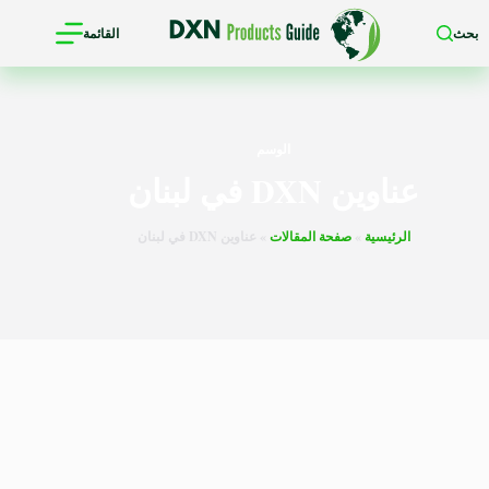
لتجاوز
بحث
القائمة
لى
لمحتوى
الوسم
عناوين DXN في لبنان
الرئيسية
»
صفحة المقالات
»
عناوين DXN في لبنان