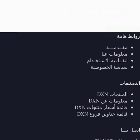
2024-10-01
DXN Products Guide
قائمة أسعار منتجات DXN
اقرأ المزيد ...
أسعار
روابط هامة
منتجات
مقــدمـــة
DXN
في
معلومات عنا
العراق
اتفــاقية الاسـتخـدام
2024
سياسة الخصوصية
–
مراجعة
التصنيفات
شاملة
ومقارنة
المنتجات DXN
الأسعار
معلومات عن DXN
قائمة أسعار منتجات DXN
قائمة عناوين فروع DXN
اتصل بنــا