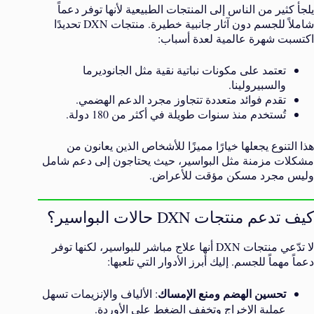
يلجأ كثير من الناس إلى المنتجات الطبيعية لأنها توفر دعماً
شاملاً للجسم دون آثار جانبية خطيرة. منتجات DXN تحديدًا
اكتسبت شهرة عالمية لعدة أسباب:
تعتمد على مكونات نباتية نقية مثل الجانوديرما
والسبيرولينا.
تقدم فوائد متعددة تتجاوز مجرد الدعم الهضمي.
تُستخدم منذ سنوات طويلة في أكثر من 180 دولة.
هذا التنوع يجعلها خيارًا مميزًا للأشخاص الذين يعانون من
مشكلات مزمنة مثل البواسير، حيث يحتاجون إلى دعم شامل
وليس مجرد مسكن مؤقت للأعراض.
كيف تدعم منتجات DXN حالات البواسير؟
لا تدّعي منتجات DXN أنها علاج مباشر للبواسير، لكنها توفر
دعماً مهماً للجسم. إليك أبرز الأدوار التي تلعبها:
تحسين الهضم ومنع الإمساك
: الألياف والإنزيمات تسهل
عملية الإخراج وتخفف الضغط على الأوردة.