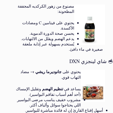
مصنوع من زهور الكركديه المجففة
المطحونة:
يحتوي على فيتامين C ومضادات
الأكسدة.
يحسن صحة الدورة الدموية.
يدعم الهضم ويقلل من الالتهابات.
يُستخدم بسهولة عبر إذابة ملعقة
صغيرة في ماء دافئ.
🥣 شاي لينجزي DXN
جانوديرما ريشي
يحتوي على
→ مضاد
التهاب قوي.
تنظيم الهضم
يساعد في
وتقليل الإمساك
(أحد أهم أسباب تفاقم البواسير).
مشروب خفيف يناسب مرضى البواسير
اللي يحتاجوا سوائل وألياف أكثر.
أسهل إقناع القارئ إن له فائدة مباشرة للبواسير.