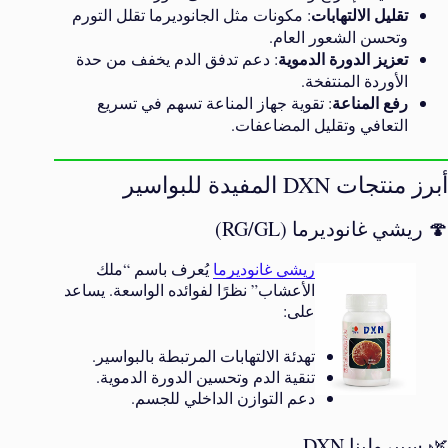
تقليل الالتهابات
: مكونات مثل الجانوديرما تقلل التورم
وتحسن الشعور العام.
تعزيز الدورة الدموية
: دعم تدفق الدم يخفف من حدة
الأوردة المنتفخة.
رفع المناعة
: تقوية جهاز المناعة تسهم في تسريع
التعافي وتقليل المضاعفات.
أبرز منتجات DXN المفيدة للبواسير
🍄 ريشي غانوديرما (RG/GL)
ريشي غانوديرما
يُعرف باسم “ملك
الأعشاب” نظرًا لفوائده الواسعة. يساعد
على:
تهدئة الالتهابات المرتبطة بالبواسير.
تنقية الدم وتحسين الدورة الدموية.
دعم التوازن الداخلي للجسم.
🌿 سبيرولينا DXN