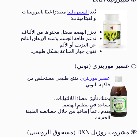
تُعد
السبيرولينا
مصدرًا غنيًا بالبروتينات
والفيتامينات:
تعزز الهضم بفضل محتواها من الألياف.
تدعم طاقة الجسم وتمنع الإرهاق الناتج
عن النزيف أو الألم.
تقوي جهاز المناعة بشكل طبيعي.
🍊 عصير مورينزي (نوني)
عصير مورينزي
منتج طبيعي مستخلص من
فاكهة النوني:
يمتلك تأثيرًا مضادًا للالتهابات.
يساعد في تنظيم الهضم.
يقدم دعماً إضافياً من خلال خصائصه الملينة
الخفيفة.
🌺 مشروب روزيل DXN (مسحوق الروسيل)