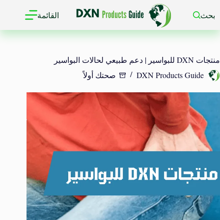
لتجاوز
لى
بحث
القائمة
لمحتوى
منتجات DXN للبواسير | دعم طبيعي لحالات البواسير
DXN Products Guide
صحتك أولاً