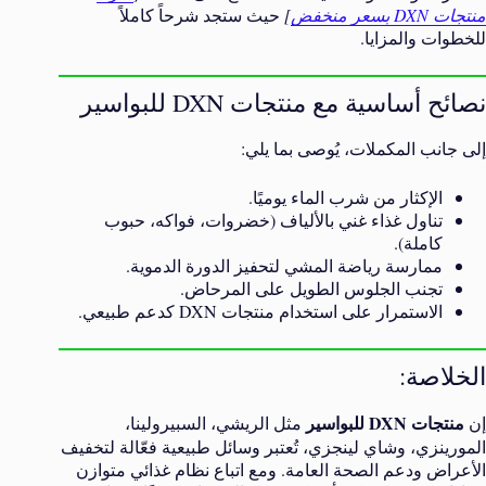
منتجات DXN بسعر منخفض
]
حيث ستجد شرحاً كاملاً
للخطوات والمزايا.
نصائح أساسية مع منتجات DXN للبواسير
إلى جانب المكملات، يُوصى بما يلي:
الإكثار من شرب الماء يوميًا.
تناول غذاء غني بالألياف (خضروات، فواكه، حبوب
كاملة).
ممارسة رياضة المشي لتحفيز الدورة الدموية.
تجنب الجلوس الطويل على المرحاض.
الاستمرار على استخدام منتجات DXN كدعم طبيعي.
الخلاصة:
منتجات DXN للبواسير
إن
مثل الريشي، السبيرولينا،
المورينزي، وشاي لينجزي، تُعتبر وسائل طبيعية فعّالة لتخفيف
الأعراض ودعم الصحة العامة. ومع اتباع نظام غذائي متوازن