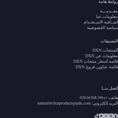
روابط هامة
مقــدمـــة
معلومات عنا
اتفــاقية الاسـتخـدام
سياسة الخصوصية
التصنيفات
المنتجات DXN
معلومات عن DXN
قائمة أسعار منتجات DXN
قائمة عناوين فروع DXN
اتصل بنــا
هاتف: (+96) 02616308
البريد إلكتروني:
natural@dxnproductsguide.com