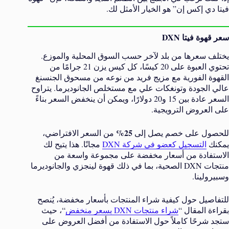
فيتا دي إكس إن” هو الخيار الأمثل لك.
سعر قهوة فيتا DXN
يختلف سعرها من بلد لآخر حسب السوق المحلية والموزع.
تحتوي العبوة على 20 كيسًا، كل كيس يزن 21 جرامًا من
القهوة الفورية مع مزيج فريد من نوعه من مسحوق الجنسنغ
عالي الجودة وتونغكات علي مع مستخلص الجانوديرما. يتراوح
السعر عادة بين 15 و20 دولارًا، ويمكن أن ينخفض السعر بناءً
على العروض الترويجية.
25%
للحصول على خصم يصل إلى
من السعر الافتراضي،
يمكنك
التسجيل كعضو في شركة DXN
مجانًا. هذا يتيح لك
الاستفادة من أسعار مخفضة على مجموعة واسعة من
منتجات DXN الصحية، بما في ذلك قهوة لينجزي والجانوديرما
وسبيرولينا.
للتفاصيل حول كيفية شراء المنتجات بأسعار مخفضة، يُنصح
بقراءة المقال “
شراء منتجات DXN بسعر منخفض
“، حيث
ستجد شرحًا كاملاً حول الاستفادة من أفضل العروض على