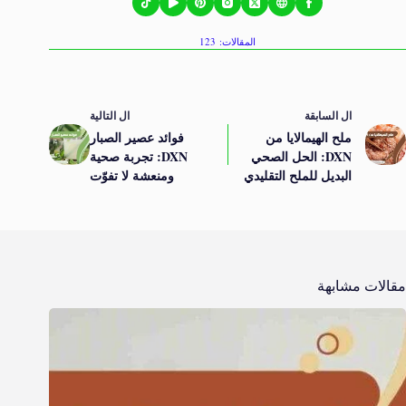
المقالات: 123
ال
السابقة
ال
التالية
ملح الهيمالايا من
فوائد عصير الصبار
DXN: الحل الصحي
DXN: تجربة صحية
البديل للملح التقليدي
ومنعشة لا تفوّت
مقالات مشابهة