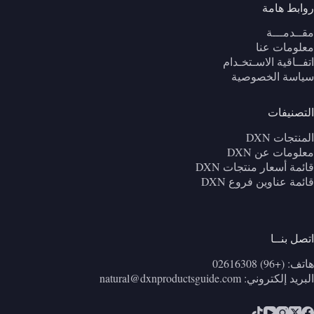
روابط هامة
مقــدمـــة
معلومات عنا
اتفــاقية الاسـتخـدام
سياسة الخصوصية
التصنيفات
المنتجات DXN
معلومات عن DXN
قائمة أسعار منتجات DXN
قائمة عناوين فروع DXN
اتصل بنــا
هاتف: (+96) 02616308
البريد إلكتروني:
natural@dxnproductsguide.com