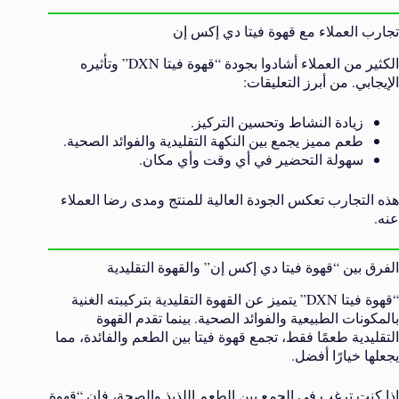
تجارب العملاء مع قهوة فيتا دي إكس إن
الكثير من العملاء أشادوا بجودة “قهوة فيتا DXN” وتأثيره
الإيجابي. من أبرز التعليقات:
زيادة النشاط وتحسين التركيز.
طعم مميز يجمع بين النكهة التقليدية والفوائد الصحية.
سهولة التحضير في أي وقت وأي مكان.
هذه التجارب تعكس الجودة العالية للمنتج ومدى رضا العملاء
عنه.
الفرق بين “قهوة فيتا دي إكس إن” والقهوة التقليدية
“قهوة فيتا DXN” يتميز عن القهوة التقليدية بتركيبته الغنية
بالمكونات الطبيعية والفوائد الصحية. بينما تقدم القهوة
التقليدية طعمًا فقط، تجمع قهوة فيتا بين الطعم والفائدة، مما
يجعلها خيارًا أفضل.
إذا كنت ترغب في الجمع بين الطعم اللذيذ والصحة، فإن “قهوة