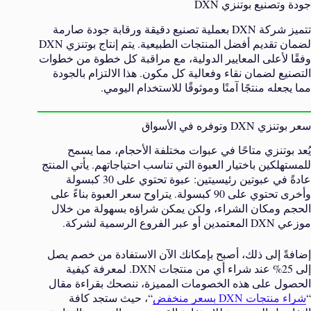
جودة وتصنيع بوتنزي DXN
تتميز شركة DXN بعملية تصنيع دقيقة ورقابة جودة صارمة
لضمان تقديم أفضل المنتجات الطبيعية. يتم إنتاج بوتنزي DXN
وفقًا لأعلى المعايير الدولية، مع مراقبة كل خطوة من خطوات
التصنيع لضمان نقاء وفعالية كل مكون. هذا الالتزام بالجودة
مما يجعله منتجًا آمنًا وموثوقًا للاستخدام اليومي.
سعر بوتنزي DXN وتوفره في الأسواق
يُعد بوتنزي متاحًا في عبوات مختلفة الأحجام، مما يسمح
للمستهلكين باختيار العبوة التي تناسب احتياجاتهم. يأتي المنتج
عادةً في عبوتين رئيسيتين: عبوة تحتوي على 30 كبسولة
وأخرى تحتوي على 90 كبسولة. يتراوح سعر العبوة بناءً على
الحجم ومكان الشراء، ولكن يمكن شراؤه بسهولة من خلال
موزعي DXN المعتمدين أو عبر الفروع الرسمية لشركة.
إضافةً إلى ذلك، أصبح بإمكانك الآن الاستفادة من خصم يصل
إلى 25% عند شراء أي من منتجات DXN. لمعرفة كيفية
الحصول على هذه الخصومات المميزة، ننصحك بقراءة مقال
“
شراء منتجات DXN بسعر منخفض
“، حيث ستجد كافة