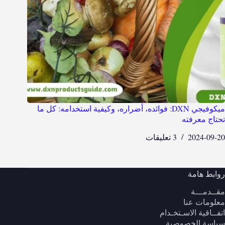
ميكوفيجي DXN: فوائده، أضراره، وكيفية استخدامه: كل ما
تحتاج معرفته
2024-09-20
3 تعليقات
روابط هامة
مقــدمـــة
معلومات عنا
اتفــاقية الاسـتخـدام
سياسة الخصوصية