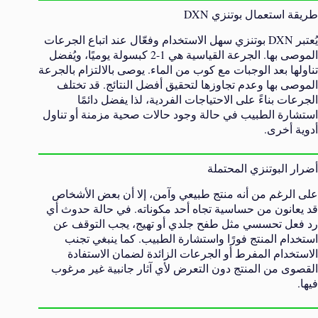
طريقة استعمال بوتنزي DXN
يُعتبر DXN بوتنزي سهل الاستخدام وفعّال عند اتباع الجرعات
الموصى بها. الجرعة القياسية هي 1-2 كبسولة يوميًا، ويُفضل
تناولها بعد الوجبات مع كوب من الماء. يوصى بالالتزام بالجرعة
الموصى بها وعدم تجاوزها لتحقيق أفضل النتائج. قد تختلف
الجرعات بناءً على الاحتياجات الفردية، لذا يفضل دائمًا
استشارة الطبيب في حالة وجود حالات صحية مزمنة أو تناول
أدوية أخرى.
أضرار البوتنزي المحتملة
على الرغم من أنه منتج طبيعي وآمن، إلا أن بعض الأشخاص
قد يعانون من حساسية تجاه أحد مكوناته. في حالة حدوث أي
رد فعل تحسسي مثل طفح جلدي أو تهيج، يجب التوقف عن
استخدام المنتج فورًا واستشارة الطبيب. كما ينبغي تجنب
الاستخدام المفرط أو الجرعات الزائدة لضمان الاستفادة
القصوى من المنتج دون التعرض لأي آثار جانبية غير مرغوب
فيها.