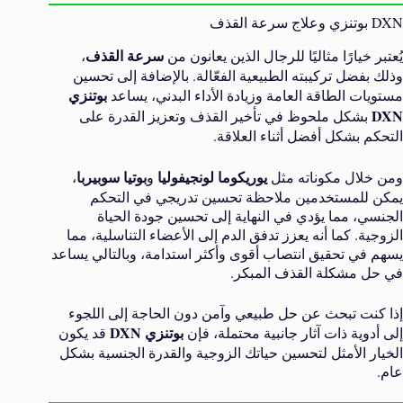
DXN بوتنزي وعلاج سرعة القذف
سرعة القذف
يُعتبر خيارًا مثاليًا للرجال الذين يعانون من
،
وذلك بفضل تركيبته الطبيعية الفعّالة. بالإضافة إلى تحسين
بوتنزي
مستويات الطاقة العامة وزيادة الأداء البدني، يساعد
DXN
بشكل ملحوظ في تأخير القذف وتعزيز القدرة على
التحكم بشكل أفضل أثناء العلاقة.
يوريكوما لونجيفوليا
بوتيا سوبيربا
ومن خلال مكوناته مثل
و
،
يمكن للمستخدمين ملاحظة تحسين تدريجي في التحكم
الجنسي، مما يؤدي في النهاية إلى تحسين جودة الحياة
الزوجية. كما أنه يعزز تدفق الدم إلى الأعضاء التناسلية، مما
يسهم في تحقيق انتصاب أقوى وأكثر استدامة، وبالتالي يساعد
في حل مشكلة القذف المبكر.
إذا كنت تبحث عن حل طبيعي وآمن دون الحاجة إلى اللجوء
بوتنزي
DXN
إلى أدوية ذات آثار جانبية محتملة، فإن
قد يكون
الخيار الأمثل لتحسين حياتك الزوجية والقدرة الجنسية بشكل
عام.