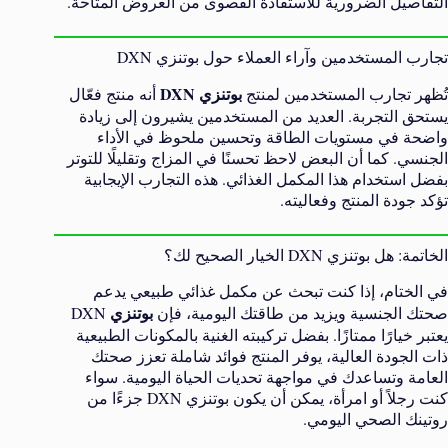
التفاصيل الضرورية للاستفادة القصوى من العروض المتاحة.
تجارب المستخدمين وآراء العملاء حول بوتنزي DXN
بوتنزي
DXN
تُظهر تجارب المستخدمين لمنتج
أنه منتج فعّال
يستحق التجربة. العديد من المستخدمين يشيرون إلى زيادة
واضحة في مستويات الطاقة وتحسين ملحوظ في الأداء
الجنسي. كما أن البعض لاحظ تحسنًا في المزاج وتقليلًا للتوتر
بفضل استخدام هذا المكمل الغذائي. هذه التجارب الإيجابية
تؤكد جودة المنتج وفعاليته.
الخاتمة: هل بوتنزي DXN الخيار الصحيح لك؟
في الختام، إذا كنت تبحث عن مكمل غذائي طبيعي يدعم
بوتنزي
صحتك الجنسية ويزيد من طاقتك اليومية، فإن
DXN
يعتبر خيارًا ممتازًا. بفضل تركيبته الغنية بالمكونات الطبيعية
ذات الجودة العالية، يوفر المنتج فوائد شاملة تعزز صحتك
العامة وتساعدك في مواجهة تحديات الحياة اليومية. سواء
كنت رجلاً أو امرأة، يمكن أن يكون بوتنزي DXN جزءًا من
روتينك الصحي اليومي.