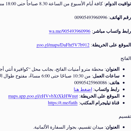
تواقيت الدوام
: كافة أيام الأسبوع من الساعة 8.30 صباحاً حتى 18:00 مساءاً والعطلة يوم الأحد.
رقم الهاتف
: 00905493960996
رابط واتساب مباشر
wa.me/905493960996
:
الموقع على الخريطة
goo.gl/maps/DaFht5V7b912
:
الفاتح
العنوان
: محطة مترو أمنيات الفاتح، بجانب محل “كوافيرة أنتي أج
ساعات العمل
: من 10:30 صباحًا حتى 6:00 مساءً، مفتوح طوال الأسبوع.
هاتف
: 00905425960086
رابط واتساب
:
اضغط هنا
الموقع على الخريطة
maps.app.goo.gl/zHVvbXtXkHWnut
:
قناة تيليجرام المكتب
https://t.me/fatih
:
تقسيم
العنوان
: ميدان تقسيم، بجوار السفارة الألمانية.