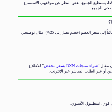
كذا، يستطيع الجميع، بغض النظر عن موقعهم، الاستمتاع
إذا كنتم مشتركي DXN أو تسجلتم حديثاً كأعضاء، ستنخفض الأسعار تلقائياً إلى سعر العضو (خصم يصل إلى 25%). مثال توضيحي
ى مقال “
شراء منتجات DXN بسعر مخفض
” للاطلاع
ن أو عبر الطلب المباشر عبر الإنترنت.