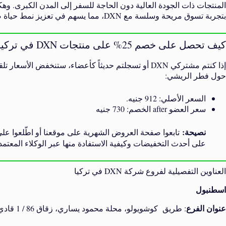
المنتجات ذات الجودة العالية دون الحاجة للسفر إلى المدن الكبرى. وه
بتجربة تسوق مريحة وسلسة مع DXN، مما يسهم في تعزيز نمط حياة صحي للجميع.
كيف تحصل على خصم 25% على منتجات DXN في تركيا؟
حول فطر الريشي:
السعر الأصلي: 912 جنيه.
سعر العضو after الخصم: 730 جنيه
نصيحة:
تابعوا صفحة العروض الشهرية على موقعنا أو اطّلعوا عل
على أحدث التخفيضات وكيفية الاستفادة منها عبر الوكلاء المعتمدي
العناوين التفصيلية لفروع شركة DXN في تركيا
اسطنبول
عنوان الفرع
: طريق كوشويولو، محلة محمود يساري، زقاق 86 / 1 قادي كوي، اسطنبول الآسيوي.