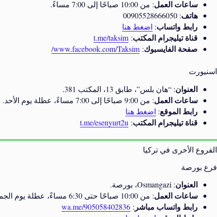
ساعات العمل
: من 10:00 صباحًا إلى 7:00 مساءً.
هاتف
: 00905528666050
رابط واتساب
:
اضغط هنا
قناة تيليجرام المكتب
t.me/taksim
:
صفحة الفايسبوك
www.facebook.com/Taksim/
:
اسنيورت
العنوان
: “هان بلس”، طابق 13، المكتب 381.
ساعات العمل
: من 9:00 صباحًا إلى 7:00 مساءً، عطلة يوم الأحد.
رابط الموقع
:
اضغط هنا
قناة تيليجرام المكتب
t.me/esenyurt2u
:
الفروع الأخرى في تركيا
فرع بورصة
العنوان
: Osmangazi، بورصة.
ساعات العمل
: من 10:00 صباحًا حتى 6:30 مساءً، عطلة يوم الجمعة.
رابط واتساب مباشر
wa.me/905058402836
: