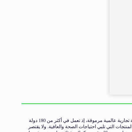
تأسست DXN في ماليزيا عام 1993، ومنذ ذلك الحين نمت لتصبح علامة تجارية عالمية مرموقة، إذ تعمل في أكثر من 180 دولة
منتجات التي تلبي احتياجات الصحة والعافية. ولا يقتصر