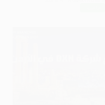
2025-07-15
DXN PRODUCTS GUIDE
اقرأ المزيد ..
فروع
DXN
في
باكستان:
الدليل
الكامل
بالعناوين
والأرقام