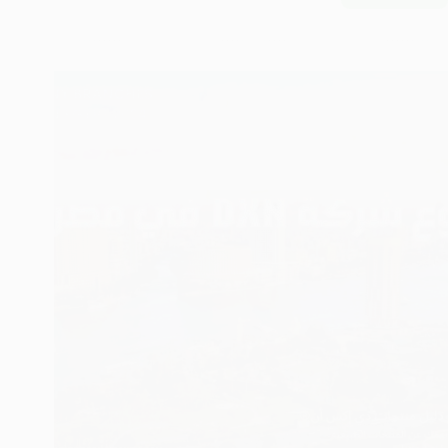
منتجات
DXN
في
الأردن:
دليل
شامل
ومُحدّث
للعام
الجديد