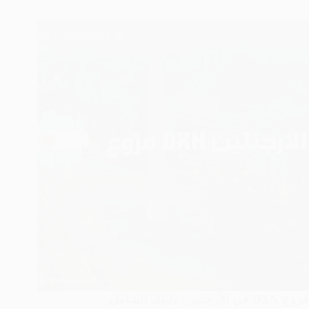
DXN
في
الصومال:
دليل
شامل
فروع DXN في الأرجنتين: دليلك الشامل